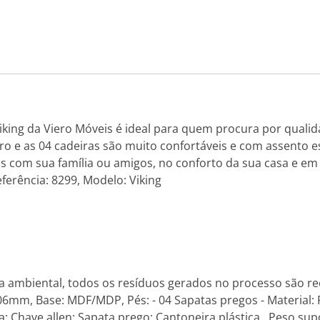
iking da Viero Móveis é ideal para quem procura por qualid
 e as 04 cadeiras são muito confortáveis e com assento 
com sua família ou amigos, no conforto da sua casa e em 
ferência: 8299, Modelo: Viking
 ambiental, todos os resíduos gerados no processo são rec
06mm, Base: MDF/MDP, Pés: - 04 Sapatas pregos - Material:
; Chave allen; Sapata prego; Cantoneira plástica., Peso sup