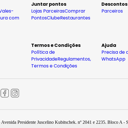
Juntar pontos
Descontos
Vales-
Lojas Parceiras
Comprar
Parceiros
tura com
Pontos
Clube
Restaurantes
Termos e Condições
Ajuda
Política de
Precisa de 
Privacidade
Regulamentos,
WhatsApp
Termos e Condições
 Avenida Presidente Juscelino Kubitschek, nº 2041 e 2235, Bloco A - 