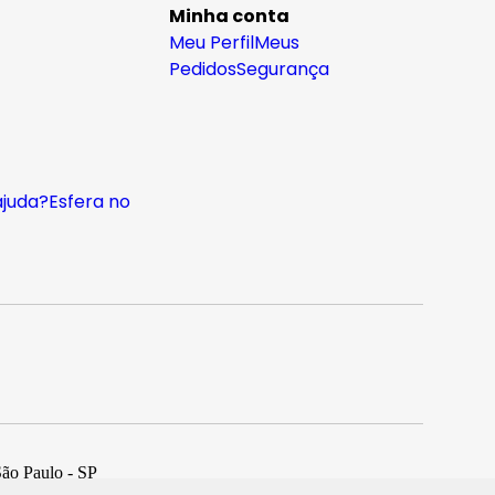
Minha conta
Meu Perfil
Meus
Pedidos
Segurança
ajuda?
Esfera no
São Paulo - SP