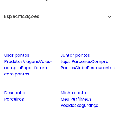
Especificações
Usar pontos
Juntar pontos
Produtos
Viagens
Vales-
Lojas Parceiras
Comprar
compra
Pagar fatura
Pontos
Clube
Restaurantes
com pontos
Descontos
Minha conta
Parceiros
Meu Perfil
Meus
Pedidos
Segurança