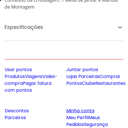
Conteúdo da Embalagem: 1 Mesa de Jantar e Manual
de Montagem
Especificações
Usar pontos
Juntar pontos
Produtos
Viagens
Vales-
Lojas Parceiras
Comprar
compra
Pagar fatura
Pontos
Clube
Restaurantes
com pontos
Descontos
Minha conta
Parceiros
Meu Perfil
Meus
Pedidos
Segurança