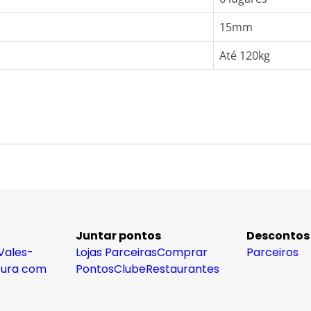
15mm
Até 120kg
Juntar pontos
Descontos
Vales-
Lojas Parceiras
Comprar
Parceiros
tura com
Pontos
Clube
Restaurantes