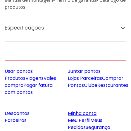
Manual de montagem- Termo de garantia- Catálogo de
produtos
Especificações
Usar pontos
Juntar pontos
Produtos
Viagens
Vales-
Lojas Parceiras
Comprar
compra
Pagar fatura
Pontos
Clube
Restaurantes
com pontos
Descontos
Minha conta
Parceiros
Meu Perfil
Meus
Pedidos
Segurança