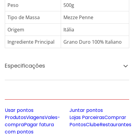
Peso
500g
Tipo de Massa
Mezze Penne
Origem
Itália
Ingrediente Principal
Grano Duro 100% Italiano
Especificações
Usar pontos
Juntar pontos
Produtos
Viagens
Vales-
Lojas Parceiras
Comprar
compra
Pagar fatura
Pontos
Clube
Restaurantes
com pontos