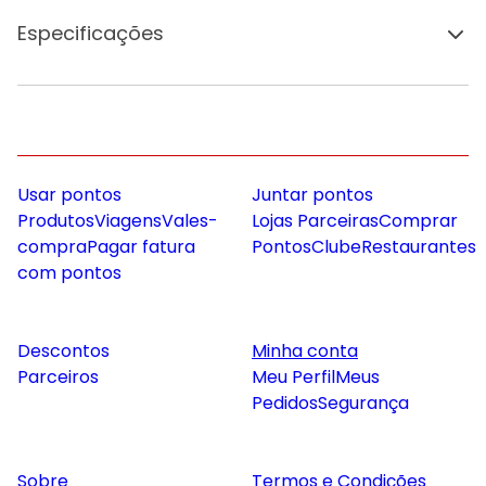
Especificações
Usar pontos
Juntar pontos
Produtos
Viagens
Vales-
Lojas Parceiras
Comprar
compra
Pagar fatura
Pontos
Clube
Restaurantes
com pontos
Descontos
Minha conta
Parceiros
Meu Perfil
Meus
Pedidos
Segurança
Sobre
Termos e Condições