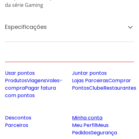
da série Gaming
Especificações
Usar pontos
Juntar pontos
Produtos
Viagens
Vales-
Lojas Parceiras
Comprar
compra
Pagar fatura
Pontos
Clube
Restaurantes
com pontos
Descontos
Minha conta
Parceiros
Meu Perfil
Meus
Pedidos
Segurança