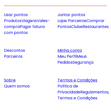
Usar pontos
Juntar pontos
Produtos
Viagens
Vales-
Lojas Parceiras
Comprar
compra
Pagar fatura
Pontos
Clube
Restaurantes
com pontos
Descontos
Minha conta
Parceiros
Meu Perfil
Meus
Pedidos
Segurança
Sobre
Termos e Condições
Quem somos
Política de
Privacidade
Regulamentos,
Termos e Condições