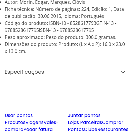
Autor: Morin, Edgar, Marques, Clóvis
Ficha técnica: Número de páginas: 224, Edição: 1, Data
de publicação: 30.06.2015, Idioma: Português
Código do produto: ISBN-10 - 8528617793GTIN-13 -
9788528617795ISBN-13 - 9788528617795
Peso aproximado: Peso do produto: 300.0 gramas.
Dimensões do produto: Produto: (L x A x P): 16.0 x 23.0
x 13.0 cm.
Especificações
Usar pontos
Juntar pontos
Produtos
Viagens
Vales-
Lojas Parceiras
Comprar
compra
Pagar fatura
Pontos
Clube
Restaurantes