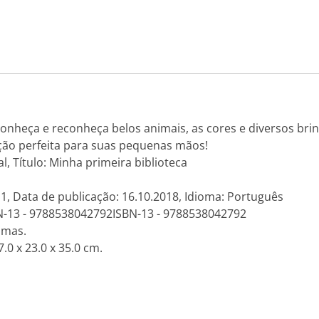
conheça e reconheça belos animais, as cores e diversos b
leção perfeita para suas pequenas mãos!
l, Título: Minha primeira biblioteca
 1, Data de publicação: 16.10.2018, Idioma: Português
N-13 - 9788538042792ISBN-13 - 9788538042792
amas.
.0 x 23.0 x 35.0 cm.