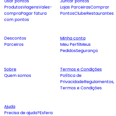
Usar pontos
Juntar pontos
Produtos
Viagens
Vales-
Lojas Parceiras
Comprar
compra
Pagar fatura
Pontos
Clube
Restaurantes
com pontos
Descontos
Minha conta
Parceiros
Meu Perfil
Meus
Pedidos
Segurança
Sobre
Termos e Condições
Quem somos
Política de
Privacidade
Regulamentos,
Termos e Condições
Ajuda
Precisa de ajuda?
Esfera