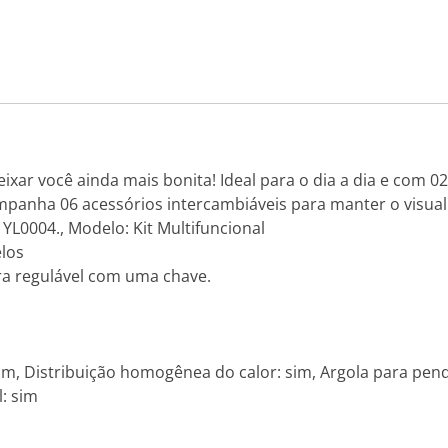
xar você ainda mais bonita! Ideal para o dia a dia e com 02
mpanha 06 acessórios intercambiáveis para manter o visua
 YL0004., Modelo: Kit Multifuncional
elos
ra regulável com uma chave.
sim, Distribuição homogênea do calor: sim, Argola para pend
: sim