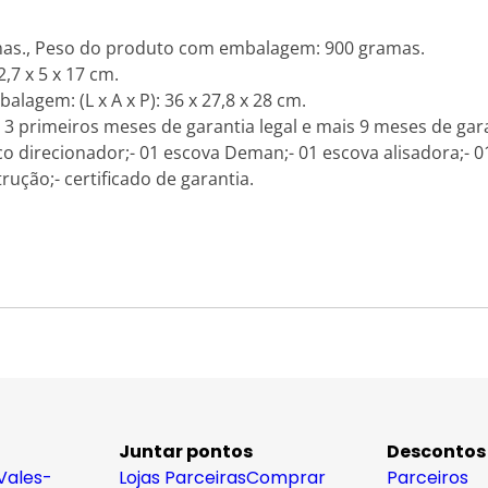
mas., Peso do produto com embalagem: 900 gramas.
,7 x 5 x 17 cm.
gem: (L x A x P): 36 x 27,8 x 28 cm.
 3 primeiros meses de garantia legal e mais 9 meses de gara
o direcionador;- 01 escova Deman;- 01 escova alisadora;- 
ução;- certificado de garantia.
Juntar pontos
Descontos
Vales-
Lojas Parceiras
Comprar
Parceiros