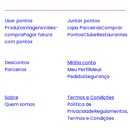
Usar pontos
Juntar pontos
Produtos
Viagens
Vales-
Lojas Parceiras
Comprar
compra
Pagar fatura
Pontos
Clube
Restaurantes
com pontos
Descontos
Minha conta
Parceiros
Meu Perfil
Meus
Pedidos
Segurança
Sobre
Termos e Condições
Quem somos
Política de
Privacidade
Regulamentos,
Termos e Condições