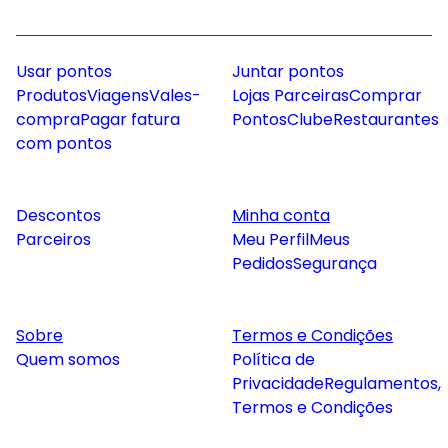
Usar pontos
Juntar pontos
Produtos
Viagens
Vales-
Lojas Parceiras
Comprar
compra
Pagar fatura
Pontos
Clube
Restaurantes
com pontos
Descontos
Minha conta
Parceiros
Meu Perfil
Meus
Pedidos
Segurança
Sobre
Termos e Condições
Quem somos
Política de
Privacidade
Regulamentos,
Termos e Condições