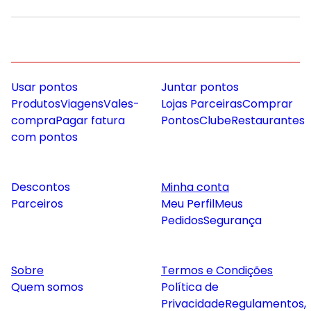
Usar pontos
Juntar pontos
Produtos
Viagens
Vales-
Lojas Parceiras
Comprar
compra
Pagar fatura
Pontos
Clube
Restaurantes
com pontos
Descontos
Minha conta
Parceiros
Meu Perfil
Meus
Pedidos
Segurança
Sobre
Termos e Condições
Quem somos
Política de
Privacidade
Regulamentos,