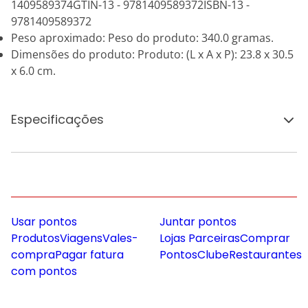
1409589374GTIN-13 - 9781409589372ISBN-13 -
9781409589372
Peso aproximado: Peso do produto: 340.0 gramas.
Dimensões do produto: Produto: (L x A x P): 23.8 x 30.5
x 6.0 cm.
Especificações
Usar pontos
Juntar pontos
Produtos
Viagens
Vales-
Lojas Parceiras
Comprar
compra
Pagar fatura
Pontos
Clube
Restaurantes
com pontos