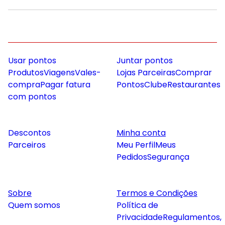
Usar pontos
Juntar pontos
Produtos
Viagens
Vales-
Lojas Parceiras
Comprar
compra
Pagar fatura
Pontos
Clube
Restaurantes
com pontos
Descontos
Minha conta
Parceiros
Meu Perfil
Meus
Pedidos
Segurança
Sobre
Termos e Condições
Quem somos
Política de
Privacidade
Regulamentos,