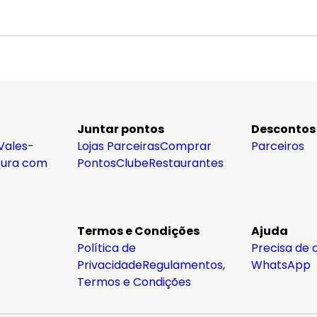
Juntar pontos
Descontos
Vales-
Lojas Parceiras
Comprar
Parceiros
tura com
Pontos
Clube
Restaurantes
Termos e Condições
Ajuda
Política de
Precisa de 
Privacidade
Regulamentos,
WhatsApp
Termos e Condições