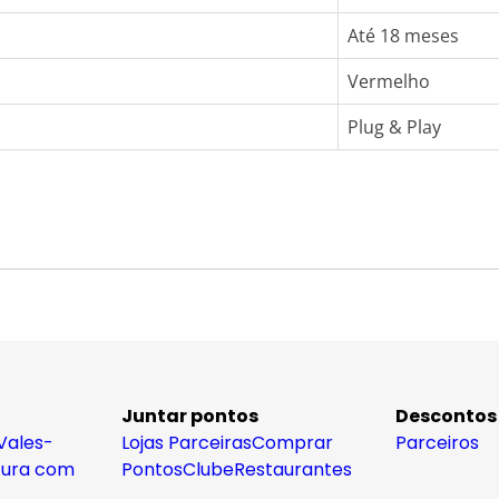
Até 18 meses
Vermelho
Plug & Play
Juntar pontos
Descontos
Vales-
Lojas Parceiras
Comprar
Parceiros
tura com
Pontos
Clube
Restaurantes