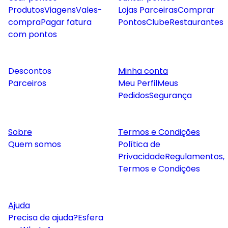
Produtos
Viagens
Vales-
Lojas Parceiras
Comprar
compra
Pagar fatura
Pontos
Clube
Restaurantes
com pontos
Descontos
Minha conta
Parceiros
Meu Perfil
Meus
Pedidos
Segurança
Sobre
Termos e Condições
Quem somos
Política de
Privacidade
Regulamentos,
Termos e Condições
Ajuda
Precisa de ajuda?
Esfera