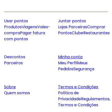
Usar pontos
Juntar pontos
Produtos
Viagens
Vales-
Lojas Parceiras
Comprar
compra
Pagar fatura
Pontos
Clube
Restaurantes
com pontos
Descontos
Minha conta
Parceiros
Meu Perfil
Meus
Pedidos
Segurança
Sobre
Termos e Condições
Quem somos
Política de
Privacidade
Regulamentos,
Termos e Condições