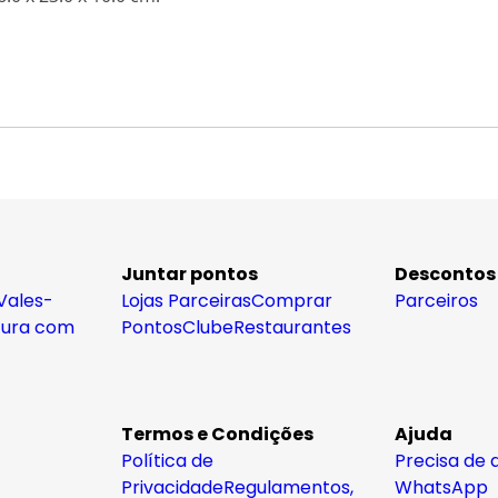
Juntar pontos
Descontos
Vales-
Lojas Parceiras
Comprar
Parceiros
tura com
Pontos
Clube
Restaurantes
Termos e Condições
Ajuda
Política de
Precisa de 
Privacidade
Regulamentos,
WhatsApp