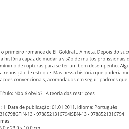
o o primeiro romance de Eli Goldratt, A meta. Depois do su
ma história capaz de mudar a visão de muitos profissionais 
 mínimo de rupturas para se ter um bom desempenho. Algu
a na reposição de estoque. Mas nessa história que poderia m
tuações convencionais, acomodados em seguir padrões que
ítulo: Não é óbvio? : A teoria das restrições
: 1, Data de publicação: 01.01.2011, Idioma: Português
21316798GTIN-13 - 9788521316794ISBN-13 - 9788521316794
amas.
.0 x 23.0 x 10.0 cm.