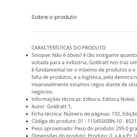
Sobre o produto
CARACTERÍSTICAS DO PRODUTO
Sinopse: Não é óbvio? é tão instigante quant
voltada para a indústria, Goldratt nos traz u
é fundamental ter o máximo de produtos e o
falta de produtos, e a logística, pela demor
invariavelmente estamos cegos diante de si
negócios.
Informações técnicas: Editora: Editora Nobel, T
Autor: Goldratt 1,
Ficha técnica: Número de páginas: 192, Edição
Código do produto: 01 - 115455ISBN-10 - 85
Peso aproximado: Peso do produto: 295.0 gr
Dimensões do produto: Produto: (L x A x P): 16