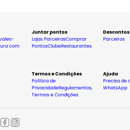
Juntar pontos
Descontos
Vales-
Lojas Parceiras
Comprar
Parceiros
tura com
Pontos
Clube
Restaurantes
Termos e Condições
Ajuda
Política de
Precisa de 
Privacidade
Regulamentos,
WhatsApp
Termos e Condições