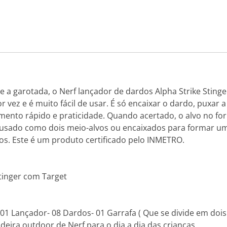
a garotada, o Nerf lançador de dardos Alpha Strike Stinge
 vez e é muito fácil de usar. É só encaixar o dardo, puxar a 
mento rápido e praticidade. Quando acertado, o alvo no f
 usado como dois meio-alvos ou encaixados para formar uma
s. Este é um produto certificado pelo INMETRO.
Stinger com Target
 01 Lançador- 08 Dardos- 01 Garrafa ( Que se divide em dois
eira outdoor de Nerf para o dia a dia das crianças