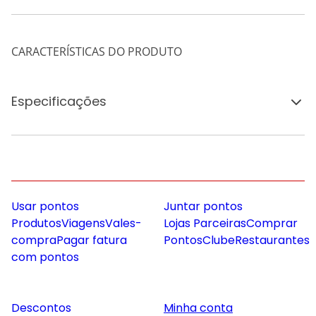
CARACTERÍSTICAS DO PRODUTO
Especificações
Usar pontos
Juntar pontos
Produtos
Viagens
Vales-
Lojas Parceiras
Comprar
compra
Pagar fatura
Pontos
Clube
Restaurantes
com pontos
Descontos
Minha conta