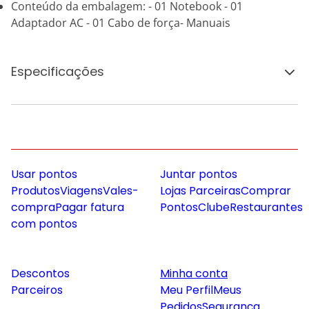
Conteúdo da embalagem: - 01 Notebook - 01
Adaptador AC - 01 Cabo de força- Manuais
Especificações
Usar pontos
Juntar pontos
Produtos
Viagens
Vales-
Lojas Parceiras
Comprar
compra
Pagar fatura
Pontos
Clube
Restaurantes
com pontos
Descontos
Minha conta
Parceiros
Meu Perfil
Meus
Pedidos
Segurança