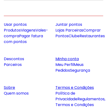
Usar pontos
Juntar pontos
Produtos
Viagens
Vales-
Lojas Parceiras
Comprar
compra
Pagar fatura
Pontos
Clube
Restaurantes
com pontos
Descontos
Minha conta
Parceiros
Meu Perfil
Meus
Pedidos
Segurança
Sobre
Termos e Condições
Quem somos
Política de
Privacidade
Regulamentos,
Termos e Condições