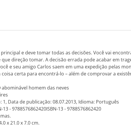
principal e deve tomar todas as decisões. Você vai encontr
ne que direção tomar. A decisão errada pode acabar em tra
ocê e seu amigo Carlos saem em uma expedição pelas mont
a coisa certa para encontrá-lo – além de comprovar a exist
o: O abominável homem das neves
ires
: 1, Data de publicação: 08.07.2013, Idioma: Português
N-13 - 9788576862420ISBN-13 - 9788576862420
amas.
.0 x 21.0 x 7.0 cm.