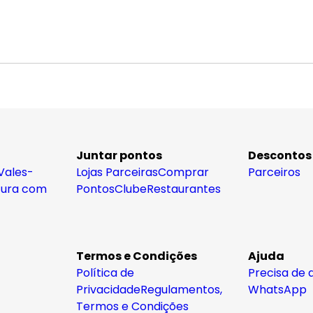
Juntar pontos
Descontos
Vales-
Lojas Parceiras
Comprar
Parceiros
tura com
Pontos
Clube
Restaurantes
Termos e Condições
Ajuda
Política de
Precisa de 
Privacidade
Regulamentos,
WhatsApp
Termos e Condições