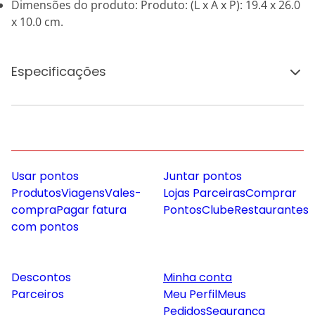
Dimensões do produto: Produto: (L x A x P): 19.4 x 26.0
x 10.0 cm.
Especificações
Usar pontos
Juntar pontos
Produtos
Viagens
Vales-
Lojas Parceiras
Comprar
compra
Pagar fatura
Pontos
Clube
Restaurantes
com pontos
Descontos
Minha conta
Parceiros
Meu Perfil
Meus
Pedidos
Segurança