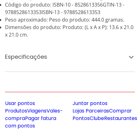
Código do produto: ISBN-10 - 8528613356GTIN-13 -
9788528613353ISBN-13 - 9788528613353
Peso aproximado: Peso do produto: 444.0 gramas.
Dimensões do produto: Produto: (L x A x P): 13.6 x 21.0
x 21.0 cm.
Especificações
Usar pontos
Juntar pontos
Produtos
Viagens
Vales-
Lojas Parceiras
Comprar
compra
Pagar fatura
Pontos
Clube
Restaurantes
com pontos