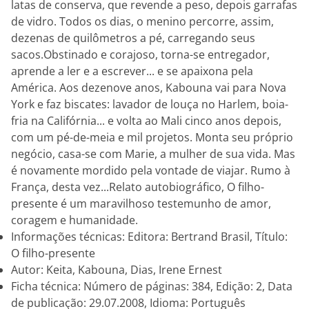
latas de conserva, que revende a peso, depois garrafas
de vidro. Todos os dias, o menino percorre, assim,
dezenas de quilômetros a pé, carregando seus
sacos.Obstinado e corajoso, torna-se entregador,
aprende a ler e a escrever... e se apaixona pela
América. Aos dezenove anos, Kabouna vai para Nova
York e faz biscates: lavador de louça no Harlem, boia-
fria na Califórnia... e volta ao Mali cinco anos depois,
com um pé-de-meia e mil projetos. Monta seu próprio
negócio, casa-se com Marie, a mulher de sua vida. Mas
é novamente mordido pela vontade de viajar. Rumo à
França, desta vez...Relato autobiográfico, O filho-
presente é um maravilhoso testemunho de amor,
coragem e humanidade.
Informações técnicas: Editora: Bertrand Brasil, Título:
O filho-presente
Autor: Keita, Kabouna, Dias, Irene Ernest
Ficha técnica: Número de páginas: 384, Edição: 2, Data
de publicação: 29.07.2008, Idioma: Português