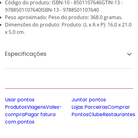
Código do produto: ISBN-10 - 8501107646GTIN-13 -
9788501107640ISBN-13 - 9788501107640
Peso aproximado: Peso do produto: 368.0 gramas.
Dimensões do produto: Produto: (L x A x P): 16.0 x 21.0
x 5.0 cm.
Especificações
Usar pontos
Juntar pontos
Produtos
Viagens
Vales-
Lojas Parceiras
Comprar
compra
Pagar fatura
Pontos
Clube
Restaurantes
com pontos