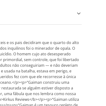
is e os pais decidiram que o quarto do alto
dos inquilinos foi o minerador de opala. O
suicídio. O homem cujo ato desesperado
primordial, sem controle, que foi libertado
 adultos não conseguiriam — e não deveriam
e usada na batalha, estava em perigo, e
eridos fez com que ele recorresse à única
o oceano.</p><p>“Gaiman construiu uma
 restaurada se alguém estiver disposto a
r, uma fábula que nos lembra como nossa
<b>Kirkus Reviews</b></p><p>“Gaiman utiliza
t</b></p><p>“Gaiman é um tesouro repleto de