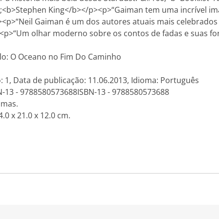
160;<b>Stephen King</b></p><p>“Gaiman tem uma incrível im
p>“Neil Gaiman é um dos autores atuais mais celebrados 
><p>“Um olhar moderno sobre os contos de fadas e suas f
ítulo: O Oceano no Fim Do Caminho
: 1, Data de publicação: 11.06.2013, Idioma: Português
N-13 - 9788580573688ISBN-13 - 9788580573688
amas.
.0 x 21.0 x 12.0 cm.