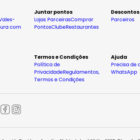
Juntar pontos
Descontos
Vales-
Lojas Parceiras
Comprar
Parceiros
tura com
Pontos
Clube
Restaurantes
Termos e Condições
Ajuda
Política de
Precisa de 
Privacidade
Regulamentos,
WhatsApp
Termos e Condições