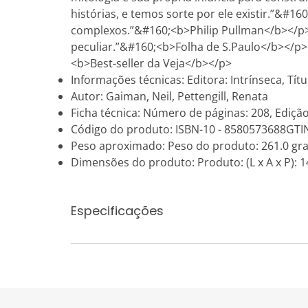
histórias, e temos sorte por ele existir.”&#
complexos.”&#160;<b>Philip Pullman</b></p><
peculiar.”&#160;<b>Folha de S.Paulo</b></p
<b>Best-seller da Veja</b></p>
Informações técnicas: Editora: Intrínseca, T
Autor: Gaiman, Neil, Pettengill, Renata
Ficha técnica: Número de páginas: 208, Edição
Código do produto: ISBN-10 - 8580573688GTI
Peso aproximado: Peso do produto: 261.0 gr
Dimensões do produto: Produto: (L x A x P): 14
Especificações