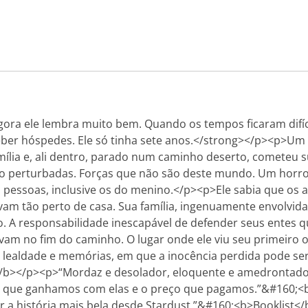
ora ele lembra muito bem. Quando os tempos ficaram difíce
ceber hóspedes. Ele só tinha sete anos.</strong></p><p>Um 
ília e, ali dentro, parado num caminho deserto, cometeu 
o perturbadas. Forças que não são deste mundo. Um horror 
s pessoas, inclusive os do menino.</p><p>Ele sabia que os
 tão perto de casa. Sua família, ingenuamente envolvida 
. A responsabilidade inescapável de defender seus entes qu
avam no fim do caminho. O lugar onde ele viu seu primeir
 lealdade e memórias, em que a inocência perdida pode ser
</b></p><p>“Mordaz e desolador, eloquente e amedrontado
a. O que ganhamos com elas e o preço que pagamos.”&#160;
uir a história mais bela desde Stardust.”&#160;<b>Booklis