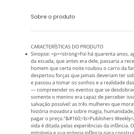
Sobre o produto
CARACTERÍSTICAS DO PRODUTO
Sinopse: <p><strong>Foi há quarenta anos, ag
da escada, que antes era dele, passaria a re
homem que certa noite roubou o carro da fam
despertou forças que jamais deveriam ter sid
e passou a tomar os sonhos e a realidade da
— compreender os eventos que se desdobravam
somente o menino era capaz de perceber isso
salvação possível: as três mulheres que mor
história inovadora sobre magia, humanidade,
pagar o preço.”&#160;<b>Publishers Weekly
vida é ditada pelas experiências da infânci
mitologia e sua própria infância para constr