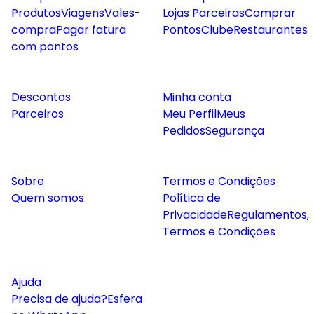
Produtos
Viagens
Vales-
Lojas Parceiras
Comprar
compra
Pagar fatura
Pontos
Clube
Restaurantes
com pontos
Descontos
Minha conta
Parceiros
Meu Perfil
Meus
Pedidos
Segurança
Sobre
Termos e Condições
Quem somos
Política de
Privacidade
Regulamentos,
Termos e Condições
Ajuda
Precisa de ajuda?
Esfera