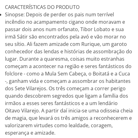
CARACTERÍSTICAS DO PRODUTO
Sinopse: Depois de perder os pais num terrível
incêndio no acampamento cigano onde moravam e
passar dois anos num orfanato, Tibor Lobato e sua
irmã Sátir são encontrados pela avó e vão morar no
seu sítio. Ali fazem amizade com Rurique, um garoto
conhecedor das lendas e histórias de assombração do
lugar. Durante a quaresma, coisas muito estranhas
começam a acontecer na região e seres fantásticos do
folclore - como a Mula Sem Cabeça, o Boitatá e a Cuca
-, ganham vida e começam a assombrar os habitantes
dos Sete Vilarejos. Os três começam a correr perigo
quando descobrem segredos que ligam a família dos
irmãos a esses seres fantásticos e a um lendário
Oitavo Vilarejo. A partir daí inicia-se uma odisseia cheia
de magia, que levará os três amigos a reconhecerem e
valorizarem virtudes como lealdade, coragem,
esperança e amizade.