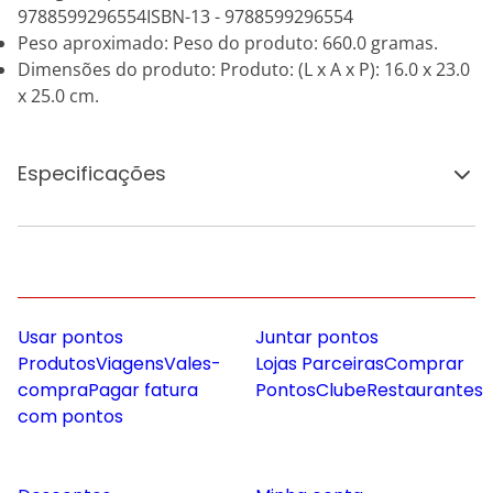
9788599296554ISBN-13 - 9788599296554
Peso aproximado: Peso do produto: 660.0 gramas.
Dimensões do produto: Produto: (L x A x P): 16.0 x 23.0
x 25.0 cm.
Especificações
Usar pontos
Juntar pontos
Produtos
Viagens
Vales-
Lojas Parceiras
Comprar
compra
Pagar fatura
Pontos
Clube
Restaurantes
com pontos