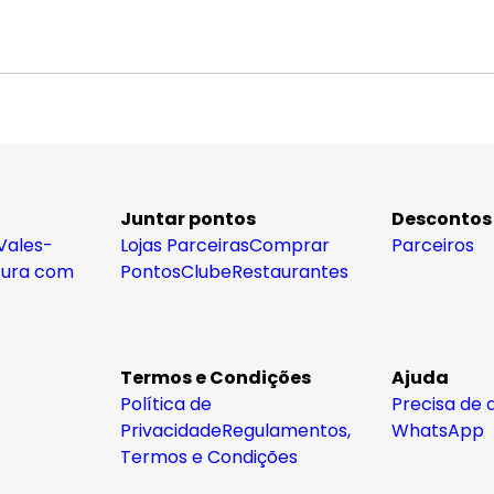
Juntar pontos
Descontos
Vales-
Lojas Parceiras
Comprar
Parceiros
tura com
Pontos
Clube
Restaurantes
Termos e Condições
Ajuda
Política de
Precisa de 
Privacidade
Regulamentos,
WhatsApp
Termos e Condições