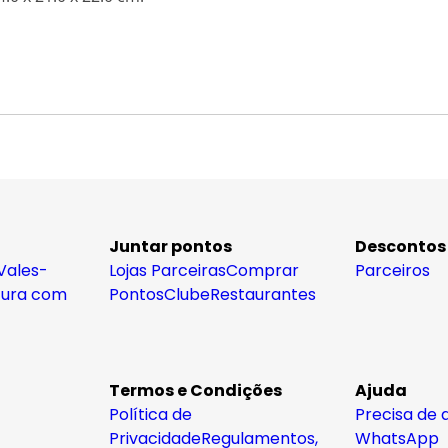
Juntar pontos
Descontos
Vales-
Lojas Parceiras
Comprar
Parceiros
tura com
Pontos
Clube
Restaurantes
Termos e Condições
Ajuda
Política de
Precisa de 
Privacidade
Regulamentos,
WhatsApp