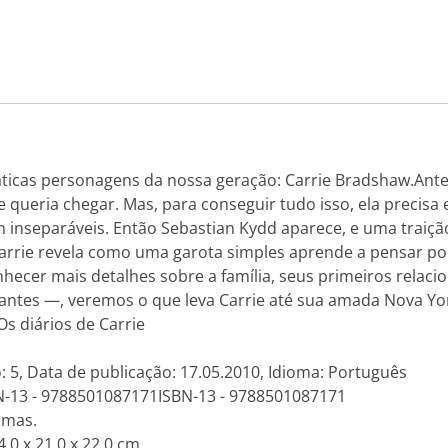
ticas personagens da nossa geração: Carrie Bradshaw.Antes
queria chegar. Mas, para conseguir tudo isso, ela precisa en
inseparáveis. Então Sebastian Kydd aparece, e uma traição
 Carrie revela como uma garota simples aprende a pensar p
conhecer mais detalhes sobre a família, seus primeiros re
ntes —, veremos o que leva Carrie até sua amada Nova Yor
Os diários de Carrie
: 5, Data de publicação: 17.05.2010, Idioma: Português
N-13 - 9788501087171ISBN-13 - 9788501087171
amas.
.0 x 21.0 x 22.0 cm.