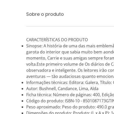
Sobre o produto
CARACTERÍSTICAS DO PRODUTO
Sinopse: A história de uma das mais emblemá
garota do interior que sabia muito bem aonde 
momento, Carrie e suas amigas sempre foram 
volta.Este primeiro volume de Os diários de
observadora e inteligente. Os leitores irão 
aventuras — tão audaciosas quanto emociona
Informações técnicas: Editora: Galera, Título: 
Autor: Bushnell, Candance, Lima, Alda
Ficha técnica: Número de páginas: 400, Edição
Código do produto: ISBN-10 - 8501087173GTI
Peso aproximado: Peso do produto: 490.0 gr
Dimensões do produto: Produto: (L x A x P): 14