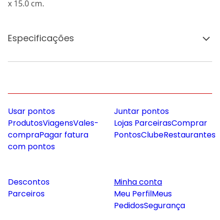
x 15.0 cm.
Especificações
Usar pontos
Juntar pontos
Produtos
Viagens
Vales-
Lojas Parceiras
Comprar
compra
Pagar fatura
Pontos
Clube
Restaurantes
com pontos
Descontos
Minha conta
Parceiros
Meu Perfil
Meus
Pedidos
Segurança