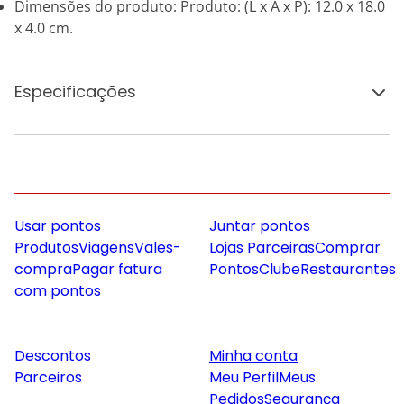
Dimensões do produto: Produto: (L x A x P): 12.0 x 18.0
x 4.0 cm.
Especificações
Usar pontos
Juntar pontos
Produtos
Viagens
Vales-
Lojas Parceiras
Comprar
compra
Pagar fatura
Pontos
Clube
Restaurantes
com pontos
Descontos
Minha conta
Parceiros
Meu Perfil
Meus
Pedidos
Segurança