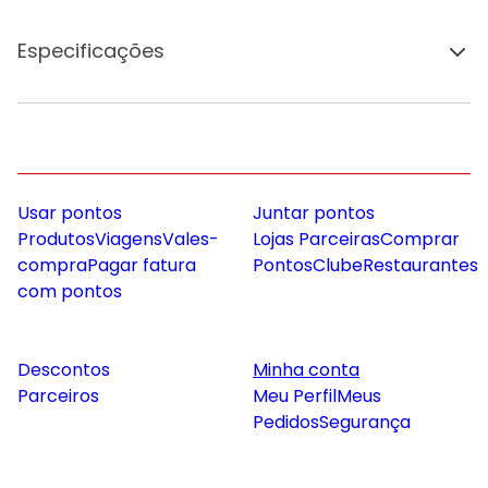
Especificações
Usar pontos
Juntar pontos
Produtos
Viagens
Vales-
Lojas Parceiras
Comprar
compra
Pagar fatura
Pontos
Clube
Restaurantes
com pontos
Descontos
Minha conta
Parceiros
Meu Perfil
Meus
Pedidos
Segurança