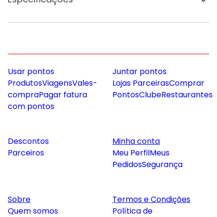
Usar pontos
Juntar pontos
Produtos
Viagens
Vales-
Lojas Parceiras
Comprar
compra
Pagar fatura
Pontos
Clube
Restaurantes
com pontos
Descontos
Minha conta
Parceiros
Meu Perfil
Meus
Pedidos
Segurança
Sobre
Termos e Condições
Quem somos
Política de