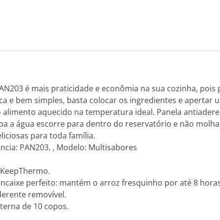
PAN203 é mais praticidade e econômia na sua cozinha, poi
 e bem simples, basta colocar os ingredientes e apertar 
imento aquecido na temperatura ideal. Panela antiaderen
ampa a água escorre para dentro do reservatório e não mol
liciosas para toda família.
ncia: PAN203. , Modelo: Multisabores
o KeepThermo.
aixe perfeito: mantém o arroz fresquinho por até 8 horas
derente removível.
nterna de 10 copos.