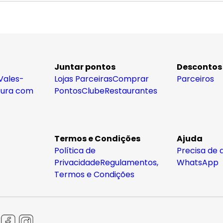
Juntar pontos
Descontos
Vales-
Lojas Parceiras
Comprar
Parceiros
tura com
Pontos
Clube
Restaurantes
Termos e Condições
Ajuda
Política de
Precisa de 
Privacidade
Regulamentos,
WhatsApp
Termos e Condições