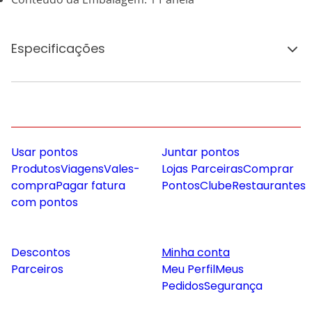
Especificações
Usar pontos
Juntar pontos
Produtos
Viagens
Vales-
Lojas Parceiras
Comprar
compra
Pagar fatura
Pontos
Clube
Restaurantes
com pontos
Descontos
Minha conta
Parceiros
Meu Perfil
Meus
Pedidos
Segurança