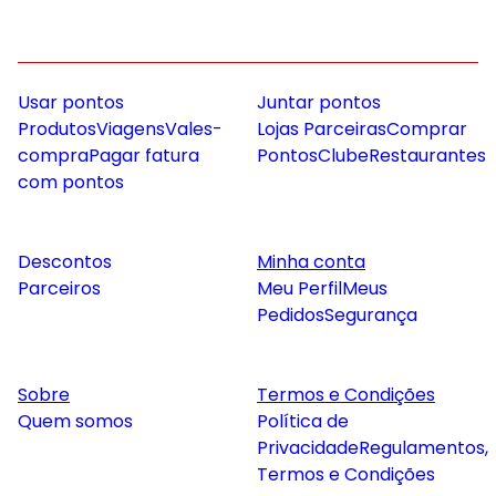
Usar pontos
Juntar pontos
Produtos
Viagens
Vales-
Lojas Parceiras
Comprar
compra
Pagar fatura
Pontos
Clube
Restaurantes
com pontos
Descontos
Minha conta
Parceiros
Meu Perfil
Meus
Pedidos
Segurança
Sobre
Termos e Condições
Quem somos
Política de
Privacidade
Regulamentos,
Termos e Condições