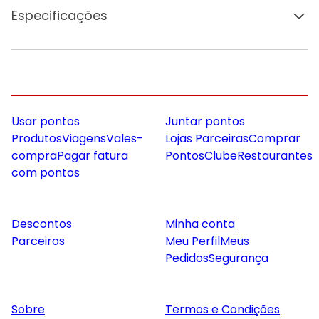
Especificações
Usar pontos
Juntar pontos
Produtos
Viagens
Vales-
Lojas Parceiras
Comprar
compra
Pagar fatura
Pontos
Clube
Restaurantes
com pontos
Descontos
Minha conta
Parceiros
Meu Perfil
Meus
Pedidos
Segurança
Sobre
Termos e Condições