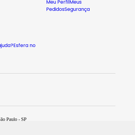
Meu Perfil
Meus
Pedidos
Segurança
ajuda?
Esfera no
São Paulo - SP