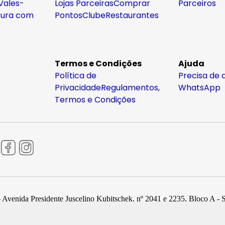
Vales-
Lojas Parceiras
Comprar
Parceiros
tura com
Pontos
Clube
Restaurantes
Termos e Condições
Ajuda
Política de
Precisa de 
Privacidade
Regulamentos,
WhatsApp
Termos e Condições
 Avenida Presidente Juscelino Kubitschek, nº 2041 e 2235, Bloco A - 