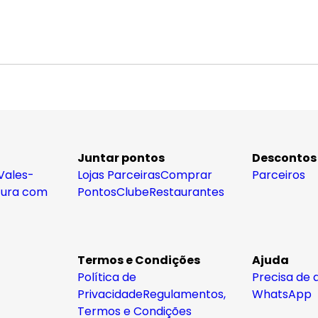
Juntar pontos
Descontos
Vales-
Lojas Parceiras
Comprar
Parceiros
tura com
Pontos
Clube
Restaurantes
Termos e Condições
Ajuda
Política de
Precisa de 
Privacidade
Regulamentos,
WhatsApp
Termos e Condições