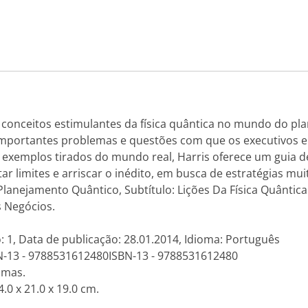
s conceitos estimulantes da física quântica no mundo do pl
importantes problemas e questões com que os executivos e 
xemplos tirados do mundo real, Harris oferece um guia de
ar limites e arriscar o inédito, em busca de estratégias m
lo: Planejamento Quântico, Subtítulo: Lições Da Física Quân
 Negócios.
: 1, Data de publicação: 28.01.2014, Idioma: Português
N-13 - 9788531612480ISBN-13 - 9788531612480
amas.
.0 x 21.0 x 19.0 cm.