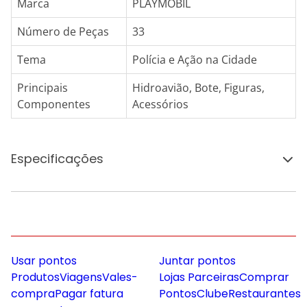
Marca
PLAYMOBIL
Número de Peças
33
Tema
Polícia e Ação na Cidade
Principais
Hidroavião, Bote, Figuras,
Componentes
Acessórios
Especificações
Usar pontos
Juntar pontos
Produtos
Viagens
Vales-
Lojas Parceiras
Comprar
compra
Pagar fatura
Pontos
Clube
Restaurantes