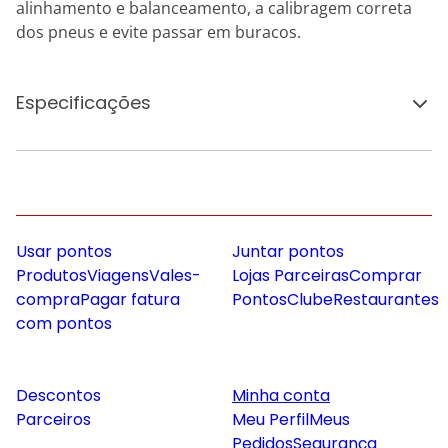
alinhamento e balanceamento, a calibragem correta
dos pneus e evite passar em buracos.
Especificações
Usar pontos
Juntar pontos
Produtos
Viagens
Vales-
Lojas Parceiras
Comprar
compra
Pagar fatura
Pontos
Clube
Restaurantes
com pontos
Descontos
Minha conta
Parceiros
Meu Perfil
Meus
Pedidos
Segurança