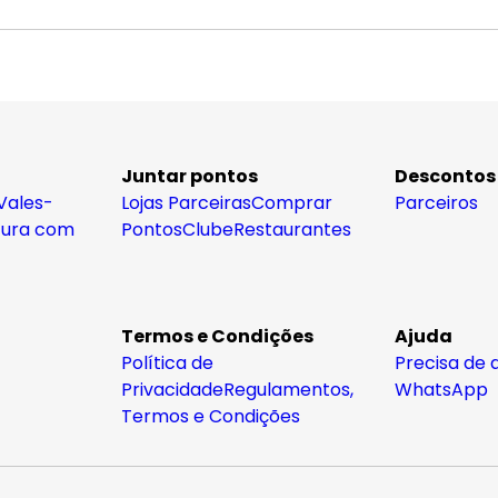
Juntar pontos
Descontos
Vales-
Lojas Parceiras
Comprar
Parceiros
tura com
Pontos
Clube
Restaurantes
Termos e Condições
Ajuda
Política de
Precisa de 
Privacidade
Regulamentos,
WhatsApp
Termos e Condições