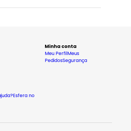
Minha conta
Meu Perfil
Meus
Pedidos
Segurança
ajuda?
Esfera no