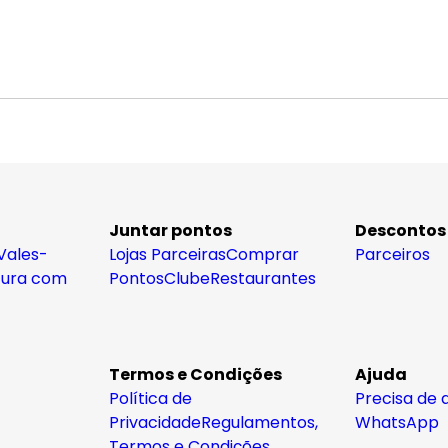
Juntar pontos
Descontos
Vales-
Lojas Parceiras
Comprar
Parceiros
tura com
Pontos
Clube
Restaurantes
Termos e Condições
Ajuda
Política de
Precisa de 
Privacidade
Regulamentos,
WhatsApp
Termos e Condições